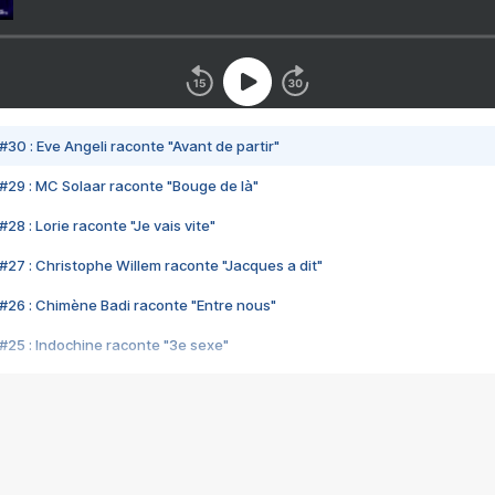
#30 : Eve Angeli raconte "Avant de partir"
#29 : MC Solaar raconte "Bouge de là"
28 : Lorie raconte "Je vais vite"
#27 : Christophe Willem raconte "Jacques a dit"
#26 : Chimène Badi raconte "Entre nous"
#25 : Indochine raconte "3e sexe"
#24 : Zaho raconte "C'est chelou"
#23 : Patrick Bruel raconte "Au café des délices"
#22 : Kyo raconte "Le chemin"