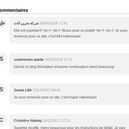
ommentaires
ش
شركة تخزين اثاث
09/04/2018 17:56
Elle est superbe!!! <br /> <br /> Bravo pour ce projet! <br /> <br /> Je vous
remercie pour ce site, c’est très intéressant.
S
soumission quebe
26/02/2018 15:37
Génial ce blog félicitation et bonne continuation merci beaucoup
S
Sauna Lille
23/12/2017 08:45
Je vous remercie pour ce site, c’est hyper intéressant.
C
Croisière Halong
20/12/2017 07:12
Superbe recette. merci beaucoup pour les instructions de détail. Je vais