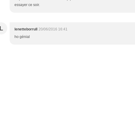
essayer ce soir.
L
lenetteborrull
20/06/2016 16:41
ho génial