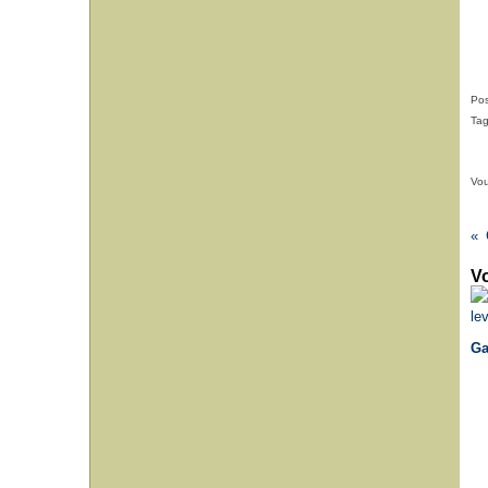
Pos
Ta
Vou
Vo
Ga