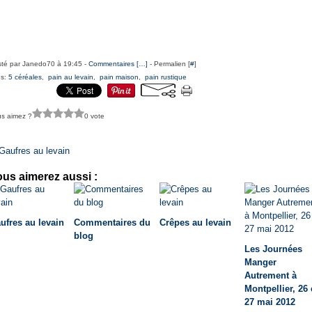
té par Janedo70 à 19:45 -
Commentaires [
…
]
- Permalien [
#
]
gs:
5 céréales
,
pain au levain
,
pain maison
,
pain rustique
s aimez ?
0 vote
Gaufres au levain
us aimerez aussi :
ufres au levain
Commentaires du
Crêpes au levain
blog
Les Journées
Manger
Autrement à
Montpellier, 26 
27 mai 2012