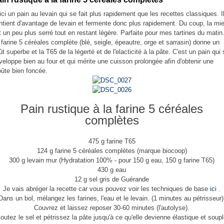
ici un pain au levain qui se fait plus rapidement que les recettes classiques. I
ntient d'avantage de levain et fermente donc plus rapidement. Du coup, la mi
t un peu plus serré tout en restant légère. Parfaite pour mes tartines du matin
 farine 5 céréales complète (blé, seigle, épeautre, orge et sarrasin) donne un
ût superbe et la T65 de la légerté et de l'elacticité à la pâte. C'est un pain qui
veloppe bien au four et qui mérite une cuisson prolongée afin d'obtenir une
oûte bien foncée.
Pain rustique à la farine 5 céréales
complètes
475 g farine T65
124 g farine 5 céréales complètes (marque biocoop)
300 g levain mur (Hydratation 100% - pour 150 g eau, 150 g farine T65)
430 g eau
12 g sel gris de Guérande
Je vais abréger la recette car vous pouvez voir les techniques de base
ici
.
Dans un bol, mélangez les farines, l'eau et le levain. (1 minutes au pétrisseur)
Couvrez et laissez reposer 30-60 minutes (l'autolyse).
joutez le sel et pétrissez la pâte jusqu'à ce qu'elle devienne élastique et soupl