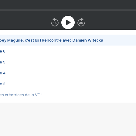
bey Maguire, c'est lui ! Rencontre avec Damien Witecka
e 6
e 5
e 4
e 3
s créatrices de la VF !
e 2
e 1
e Mektoub My Love arrive enfin ! Rencontre avec Shaïn Boumedine et Sal